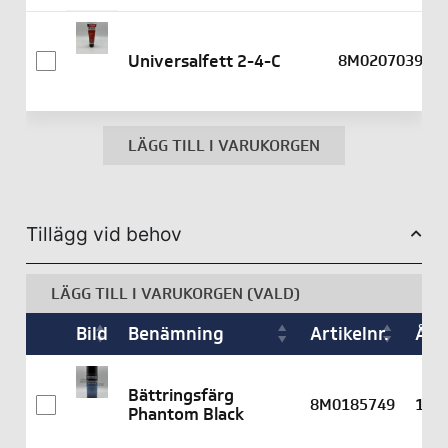
Universalfett 2-4-C
8M0207039
LÄGG TILL I VARUKORGEN
Tillägg vid behov
LÄGG TILL I VARUKORGEN (VALD)
Bild
Benämning
Artikelnr.
Åtg
Bättringsfärg
8M0185749
1
Phantom Black