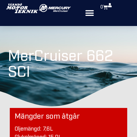
0
MerCruiser 662
SCI
Mängder som åtgår
Oljemängd: 7,6L