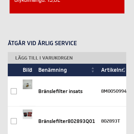
Glykolmängd: 15,0L
ÅTGÅR VID ÅRLIG SERVICE
LÄGG TILL I VARUKORGEN
Bild
Benämning
Artikelnr.
Bränslefilter insats
8M0050994
Bränslefilter802893Q01
802893T