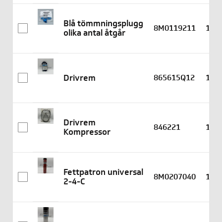
Blå tömmningsplugg
8M0119211
1
olika antal åtgår
Drivrem
865615Q12
1
Drivrem
846221
1
Kompressor
Fettpatron universal
8M0207040
1
2-4-C