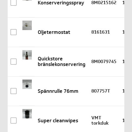
Konserveringsspray
8M0215162
1
Oljetermostat
8161631
1
Quickstore
8M0079745
1
bränslekonservering
Spännrulle 76mm
807757T
1
VMT
Super cleanwipes
1
torkduk