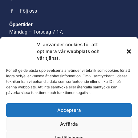
Följ oss
Öppettider
Måndag – Torsdag 7-17,
Lunchstängt 12:30-13:30,
Vi använder cookies för att
Fredag 7-12
optimera vår webbplats och
vår tjänst.
Villkor
För att ge de bästa upplevelserna använder vi teknik som cookies för att
Integritetspolicy
lagra och/eller komma åt enhetsinformation. Om vi samtycker till dessa
Returpolicy
tekniker kan vi behandla data som surfbeteende eller unika ID:n på
denna webbplats. Att inte samtycka eller återkalla samtycke kan
påverka vissa funktioner och funktioner negativt.
Acceptera
Avfärda
© 2026 Värmdö Motorteknik
Inställningar