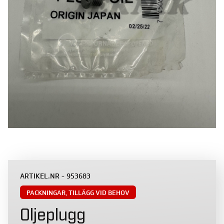
ARTIKEL.NR - 953683
PACKNINGAR
,
TILLÄGG VID BEHOV
Oljeplugg