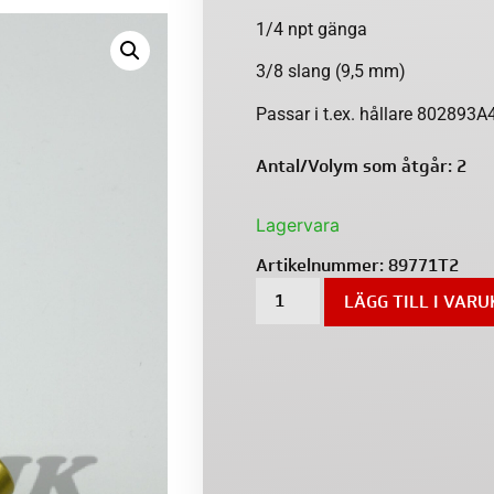
1/4 npt gänga
3/8 slang (9,5 mm)
Passar i t.ex. hållare 802893A
Antal/Volym som åtgår: 2
Lagervara
Artikelnummer:
89771T2
LÄGG TILL I VAR