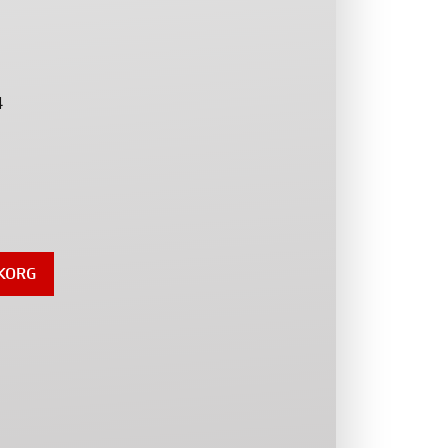
4
UKORG