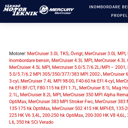
INOMBORDARE BE
PROPEL
Motorer:
MerCruiser 3.0L TKS
,
Övrigt
,
MerCruiser 3.0L MPI
,
Inombordare bensin
,
MerCruiser 4.3L MPI
,
MerCruiser 4.3L
MerCruiser 4.5L MPI
,
Mercruiser 5.0/5.7/6.2L/MPI – 2001
,
5.0/5.7/6.2 MPI 305/350/377/383 MPI 2002-
,
MerCruiser 
3-cyl
,
MerCruiser 7.4L MPI 98-00
,
F40-60 hk EFI 4-cyl
,
MerCr
hk EFI BF/CT
,
F80-115 hk EFI 1.7L
,
MerCruiser 8.1L Mag Ho
2.1L
,
MerCruiser 8.2L MPI
,
MerCruiser 350 MPI Alpha Rem
OptiMax
,
MerCruiser 383 MPI Stroker Fwc
,
MerCruiser 383
135-175 hk OptiMax
,
MerCruiser 502 415 HK MPI-Efi
,
135-2
225 HK V6 3,4L
,
200-250 hk OptiMax
,
200-300 HK V8 4,6L
,
L6
,
350 hk SCi Verado