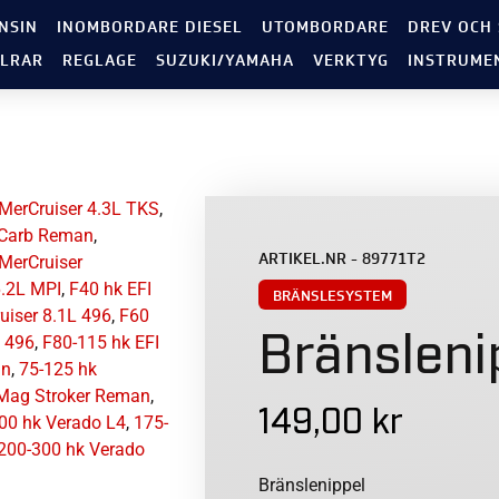
NSIN
INOMBORDARE DIESEL
UTOMBORDARE
DREV OCH
LRAR
REGLAGE
SUZUKI/YAMAHA
VERKTYG
INSTRUME
MerCruiser 4.3L TKS
,
 Carb Reman
,
ARTIKEL.NR - 89771T2
MerCruiser
6.2L MPI
,
F40 hk EFI
BRÄNSLESYSTEM
uiser 8.1L 496
,
F60
Bränsleni
 496
,
F80-115 hk EFI
an
,
75-125 hk
 Mag Stroker Reman
,
149,00
kr
00 hk Verado L4
,
175-
200-300 hk Verado
Bränslenippel