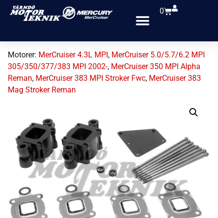
0
Motorer:
MerCruiser 4.3L MPI
,
MerCruiser 5.0/5.7/6.2 MPI
305/350/377/383 MPI 2002-
,
MerCruiser 350 MPI Alpha
Reman
,
MerCruiser 383 MPI Stroker Fwc
,
MerCruiser 383
Mag Stroker Reman