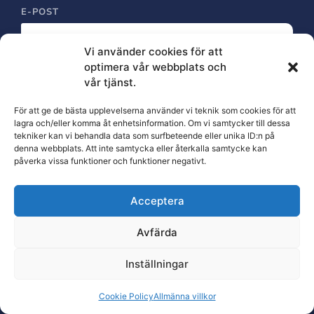
E-POST
Vi använder cookies för att
optimera vår webbplats och
TELEFON
vår tjänst.
För att ge de bästa upplevelserna använder vi teknik som cookies för att
lagra och/eller komma åt enhetsinformation. Om vi samtycker till dessa
MEDDELANDE
tekniker kan vi behandla data som surfbeteende eller unika ID:n på
denna webbplats. Att inte samtycka eller återkalla samtycke kan
påverka vissa funktioner och funktioner negativt.
Acceptera
Denna webbplats är skyddad av reCAPTCHA och Google
Avfärda
sekretesspolicy
och
Användarvillkor
gäller.
Inställningar
Skicka
Cookie Policy
Allmänna villkor