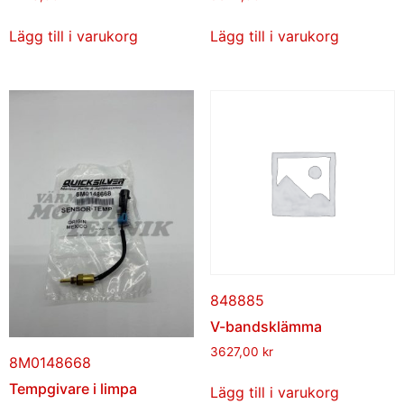
Lägg till i varukorg
Lägg till i varukorg
848885
V-bandsklämma
3627,00
kr
8M0148668
Tempgivare i limpa
Lägg till i varukorg