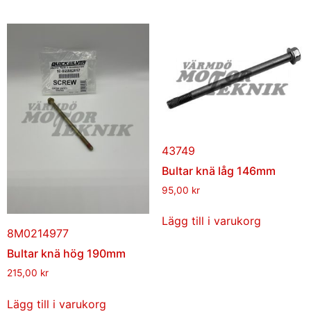
43749
Bultar knä låg 146mm
95,00
kr
Lägg till i varukorg
8M0214977
Bultar knä hög 190mm
215,00
kr
Lägg till i varukorg