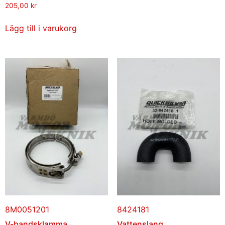
205,00
kr
Lägg till i varukorg
8M0051201
8424181
V-bandsklamma
Vattenslang