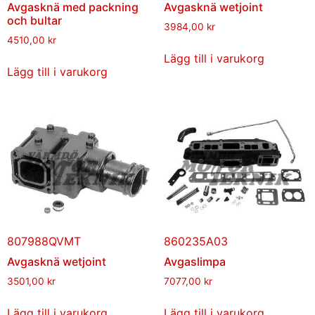
Avgasknä med packning
Avgasknä wetjoint
och bultar
3984,00
kr
4510,00
kr
Lägg till i varukorg
Lägg till i varukorg
807988QVMT
860235A03
Avgasknä wetjoint
Avgaslimpa
3501,00
kr
7077,00
kr
Lägg till i varukorg
Lägg till i varukorg