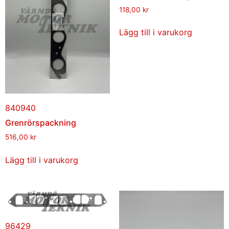
118,00
kr
Lägg till i varukorg
840940
Grenrörspackning
516,00
kr
Lägg till i varukorg
96429