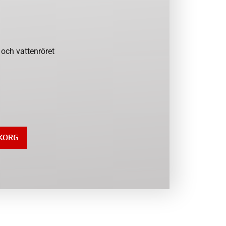
och vattenröret
UKORG