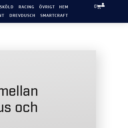
0
 SKÖLD
RACING
ÖVRIGT
HEM
NT
DREVDUSCH
SMARTCRAFT
mellan
us och