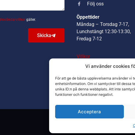
Följ oss
Öppettider
Användarvillkor
gäller.
Måndag – Torsdag 7-17,
Lunchstängt 12:30-13:30,
Skicka
Fredag 7-12
Villkor
Integritetspolicy
Vi använder cookies fö
Returpolicy
För att ge de bästa upplevelserna använder vi t
enhetsinformation. Om vi samtycker till dessa t
unika ID:n på denna webbplats. Att inte samtyc
funktioner och funktioner negativt.
Acceptera
C