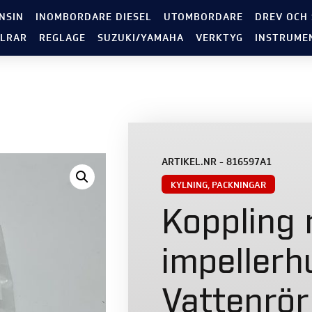
NSIN
INOMBORDARE DIESEL
UTOMBORDARE
DREV OCH
LRAR
REGLAGE
SUZUKI/YAMAHA
VERKTYG
INSTRUME
ARTIKEL.NR - 816597A1
KYLNING
,
PACKNINGAR
Koppling 
impellerh
Vattenrör