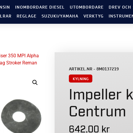
NSIN
INOMBORDARE DIESEL
UTOMBORDARE
DREV OCH
LRAR
REGLAGE
SUZUKI/YAMAHA
VERKTYG
INSTRUME
iser 350 MPI Alpha
ag Stroker Reman
ARTIKEL.NR - 8M0137219
KYLNING
Impeller k
Centrum
642,00
kr